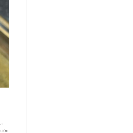
la
ación