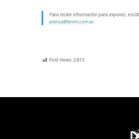
Para recibir información para exponer, escri
prensa@bimm.com.ar
.
Post Views:
2.813