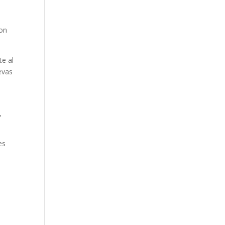
Con
te al
evas
,
es